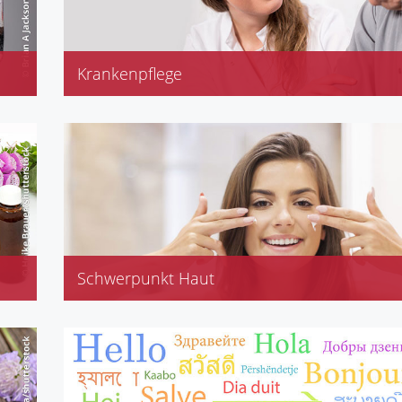
Krankenpflege
Diabetikerversorgung
Inkontinenz
Kompressionsstrümpfe
Stoma, Stützstrümpfe
Schwerpunkt Haut
Eubos, Eucerin
Frei, Olivenölpflege
Rausch, Stiefel
Vichy, Weleda