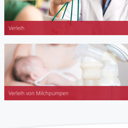
Verleih
Babywaage
Verleih von Milchpumpen