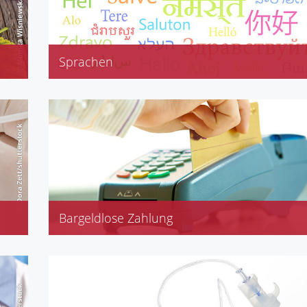
Sprachen
Englisch
Persisch
Türkisch
Russisch
Bargeldlose Zahlung
EC-Karte
Kreditkarten Visa, Amex, Mastercard